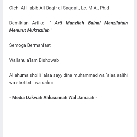
Oleh: Al Habib Ali Baqir al-Saqqaf., Lc. M.A., Ph.d
Demikian Artikel "
Arti Manzilah Bainal Manzilatain
Menurut Muktazilah
"
Semoga Bermanfaat
Wallahu a'lam Bishowab
Allahuma sholli 'alaa sayyidina muhammad wa 'alaa aalihi
wa shohbihi wa salim
- Media Dakwah Ahlusunnah Wal Jama'ah -