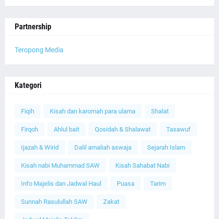
Partnership
Teropong Media
Kategori
Fiqih
Kisah dan karomah para ulama
Shalat
Firqoh
Ahlul bait
Qosidah & Shalawat
Tasawuf
Ijazah & Wirid
Dalil amaliah aswaja
Sejarah Islam
Kisah nabi Muhammad SAW
Kisah Sahabat Nabi
Info Majelis dan Jadwal Haul
Puasa
Tarim
Sunnah Rasulullah SAW
Zakat