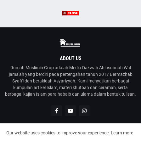
ABOUT US
Rumah Muslimin Grup adalah Media Dakwah Ahlusunnah Wal
jama'ah yang berdiri pada pertengahan tahun 2017 Bermazhab
Syafi'i dan berakidah Asyariyyah. Kami menyajikan berbagai
kumpulan artikel Islam, materi khutbah dan ceramah, serta
berbagai kajian Islam para habaib dan ulama dalam bentuk tulisan.
Our website uses cookies to improve your experience.
Learn more
@2023
Rumah Muslimin
| Media Dakwah Ahlusunnah Wal Jama'ah