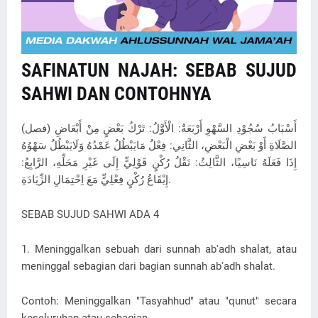
SAFINATUN NAJAH: SEBAB SUJUD
SAHWI DAN CONTOHNYA
(فصل) أَسْبَابُ سُجُوْدِ السَّهْوِ أَرْبَعَةٌ: الْأَوَّلُ: تَرْكُ بَعْضٍ مِنْ أَبْعَاضِ
الصَّلَاةِ أَوْ بَعْضِ الْبَعْضِ، الثَّانِي: فِعْلُ مَايَبْطُلُ عَمْدُهُ وَلَايَبْطُلُ سَهْوُهُ
إِذَا فَعَلَهُ نَاسِيًا، الثَّالِثُ: نَقْلُ رُكْنٍ قَوْلِيٍّ إِلَى غَيْرِ مَحَلِّهِ، الرَّابِعُ:
إِيْقَاعُ رُكْنٍ فِعْلِيٍّ مَعَ اِحْتِمَالِ الزِّيَادَةِ.
SEBAB SUJUD SAHWI ADA 4
1. Meninggalkan sebuah dari sunnah ab'adh shalat, atau
meninggal sebagian dari bagian sunnah ab'adh shalat.
Contoh: Meninggalkan "Tasyahhud" atau "qunut" secara