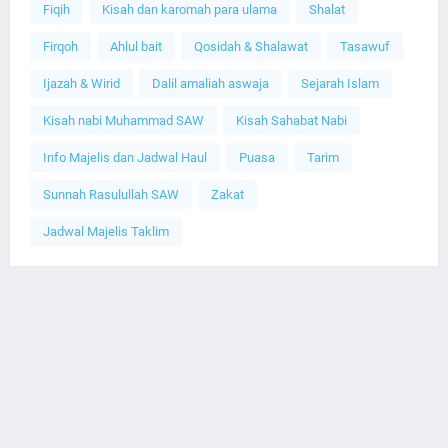
Fiqih
Kisah dan karomah para ulama
Shalat
Firqoh
Ahlul bait
Qosidah & Shalawat
Tasawuf
Ijazah & Wirid
Dalil amaliah aswaja
Sejarah Islam
Kisah nabi Muhammad SAW
Kisah Sahabat Nabi
Info Majelis dan Jadwal Haul
Puasa
Tarim
Sunnah Rasulullah SAW
Zakat
Jadwal Majelis Taklim