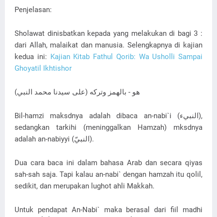
Penjelasan:
Sholawat dinisbatkan kepada yang melakukan di bagi 3 :
dari Allah, malaikat dan manusia. Selengkapnya di kajian
kedua ini:
Kajian Kitab Fathul Qorib: Wa Usholli Sampai
Ghoyatil Ikhtishor
(على سيدنا محمد النبي) هو - بالهمز وتركه
Bil-hamzi maksdnya adalah dibaca an-nabi`i (النبيء),
sedangkan tarkihi (meninggalkan Hamzah) mksdnya
adalah an-nabiyyi (النبيّ).
Dua cara baca ini dalam bahasa Arab dan secara qiyas
sah-sah saja. Tapi kalau an-nabi` dengan hamzah itu qolil,
sedikit, dan merupakan lughot ahli Makkah.
Untuk pendapat An-Nabi` maka berasal dari fiil madhi