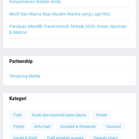
Kenyamanan Ibadah Anda
Motif dan Warna Baju Muslim Wanita yang Lagi Hits!
Panduan Memilih Travel Umroh Terbaik 2026: Aman, Nyaman
& Mabrur
Partnership
Teropong Media
Kategori
Fiqih
Kisah dan karomah para ulama
Shalat
Firqoh
Ahlul bait
Qosidah & Shalawat
Tasawuf
Ijazah & Wirid
Dalil amaliah aswaja
Sejarah Islam