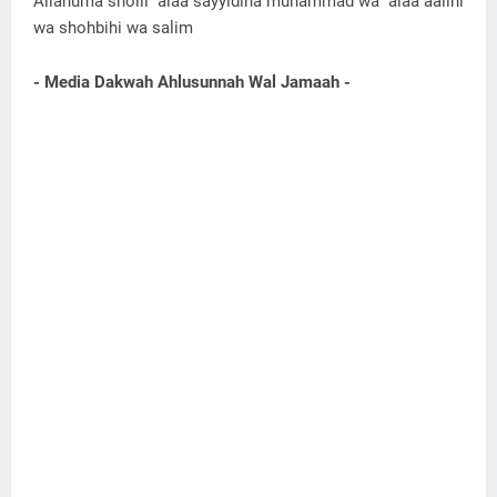
Allahuma sholli 'alaa sayyidina muhammad wa 'alaa aalihi
wa shohbihi wa salim
- Media Dakwah Ahlusunnah Wal Jamaah -