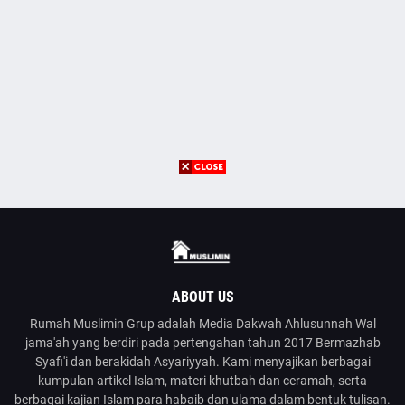
ABOUT US
Rumah Muslimin Grup adalah Media Dakwah Ahlusunnah Wal
jama'ah yang berdiri pada pertengahan tahun 2017 Bermazhab
Syafi'i dan berakidah Asyariyyah. Kami menyajikan berbagai
kumpulan artikel Islam, materi khutbah dan ceramah, serta
berbagai kajian Islam para habaib dan ulama dalam bentuk tulisan.