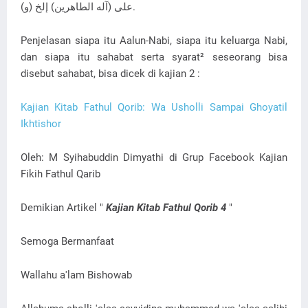
(و) على (آله الطاهرين) إلخ.
Penjelasan siapa itu Aalun-Nabi, siapa itu keluarga Nabi,
dan siapa itu sahabat serta syarat² seseorang bisa
disebut sahabat, bisa dicek di kajian 2 :
Kajian Kitab Fathul Qorib: Wa Usholli Sampai Ghoyatil
Ikhtishor
Oleh: M Syihabuddin Dimyathi di Grup Facebook Kajian
Fikih Fathul Qarib
Demikian Artikel "
Kajian Kitab Fathul Qorib 4
"
Semoga Bermanfaat
Wallahu a'lam Bishowab