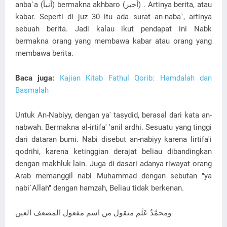
anba`a (أنبأ) bermakna akhbaro (أخبر) . Artinya berita, atau
kabar. Seperti di juz 30 itu ada surat an-naba`, artinya
sebuah berita. Jadi kalau ikut pendapat ini Nabk
bermakna orang yang membawa kabar atau orang yang
membawa berita.
Baca juga:
Kajian Kitab Fathul Qorib: Hamdalah dan
Basmalah
Untuk An-Nabiyy, dengan ya' tasydid, berasal dari kata an-
nabwah. Bermakna al-irtifa' 'anil ardhi. Sesuatu yang tinggi
dari dataran bumi. Nabi disebut an-nabiyy karena lirtifa'i
qodrihi, karena ketinggian derajat beliau dibandingkan
dengan makhluk lain. Juga di dasari adanya riwayat orang
Arab memanggil nabi Muhammad dengan sebutan "ya
nabi`Allah" dengan hamzah, Beliau tidak berkenan.
ومحمَّدٌ عَلَم منقول من اسم مفعول المضعف العين