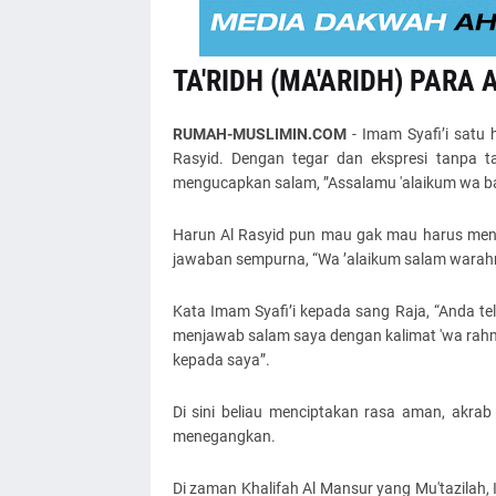
TA'RIDH (MA'ARIDH) PARA
RUMAH-MUSLIMIN.COM
- Imam Syafi’i satu
Rasyid. Dengan tegar dan ekspresi tanpa ta
mengucapkan salam, ”Assalamu 'alaikum wa b
Harun Al Rasyid pun mau gak mau harus men
jawaban sempurna, “Wa ’alaikum salam warah
Kata Imam Syafi’i kepada sang Raja, “Anda 
menjawab salam saya dengan kalimat 'wa rahma
kepada saya”.
Di sini beliau menciptakan rasa aman, akrab
menegangkan.
Di zaman Khalifah Al Mansur yang Mu'tazilah, 