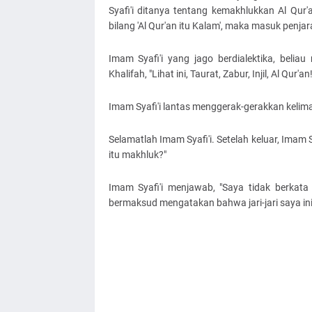
Syafi'i ditanya tentang kemakhlukkan Al Qur'an
bilang 'Al Qur'an itu Kalam', maka masuk penjar
Imam Syafi'i yang jago berdialektika, beli
Khalifah, "Lihat ini, Taurat, Zabur, Injil, Al Qur'an!
Imam Syafi'i lantas menggerak-gerakkan kelima j
Selamatlah Imam Syafi'i. Setelah keluar, Imam
itu makhluk?"
Imam Syafi'i menjawab, "Saya tidak berkata
bermaksud mengatakan bahwa jari-jari saya ini