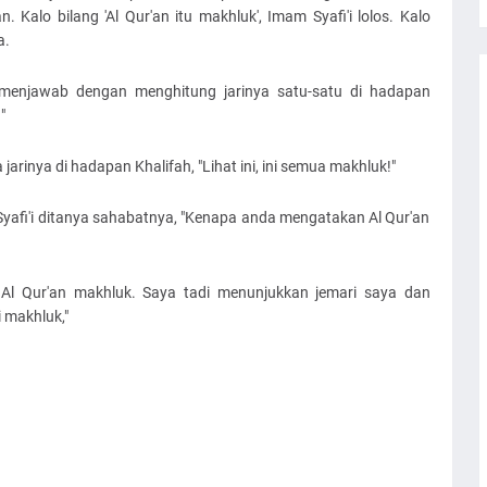
. Kalo bilang 'Al Qur'an itu makhluk', Imam Syafi'i lolos. Kalo
a.
au menjawab dengan menghitung jarinya satu-satu di hadapan
"
arinya di hadapan Khalifah, "Lihat ini, ini semua makhluk!"
 Syafi'i ditanya sahabatnya, "Kenapa anda mengatakan Al Qur'an
 Al Qur'an makhluk. Saya tadi menunjukkan jemari saya dan
 makhluk,"