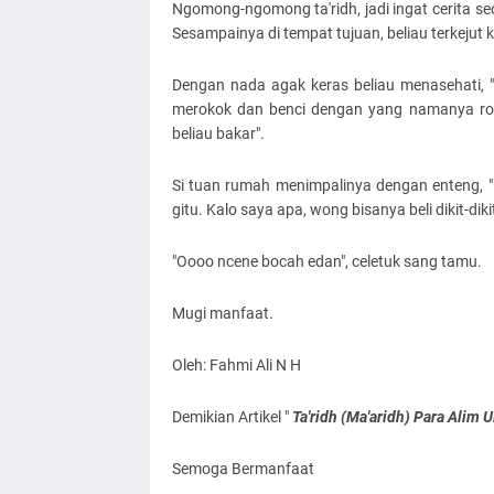
Ngomong-ngomong ta'ridh, jadi ingat cerita se
Sesampainya di tempat tujuan, beliau terkejut
Dengan nada agak keras beliau menasehati, 
merokok dan benci dengan yang namanya rok
beliau bakar".
Si tuan rumah menimpalinya dengan enteng, "La
gitu. Kalo saya apa, wong bisanya beli dikit-dikit
"Oooo ncene bocah edan", celetuk sang tamu.
Mugi manfaat.
Oleh: Fahmi Ali N H
Demikian Artikel "
Ta'ridh (Ma'aridh) Para Alim 
Semoga Bermanfaat