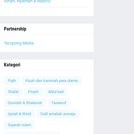
Aman, Nyaman & Mabrur
Partnership
Teropong Media
Kategori
Fiqih
Kisah dan karomah para ulama
Shalat
Firqoh
Ahlul bait
Qosidah & Shalawat
Tasawuf
Ijazah & Wirid
Dalil amaliah aswaja
Sejarah Islam