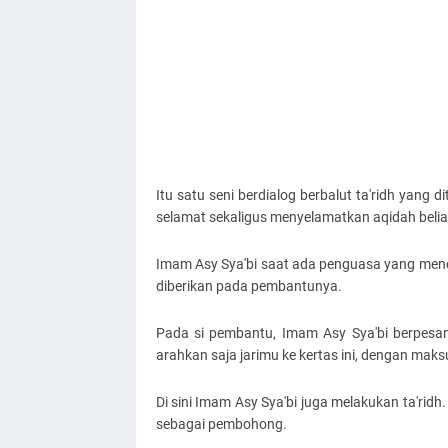
Itu satu seni berdialog berbalut ta'ridh yang di
selamat sekaligus menyelamatkan aqidah beliau
Imam Asy Sya'bi saat ada penguasa yang menc
diberikan pada pembantunya.
Pada si pembantu, Imam Asy Sya'bi berpesan
arahkan saja jarimu ke kertas ini, dengan maksud 
Di sini Imam Asy Sya'bi juga melakukan ta'ridh
sebagai pembohong.