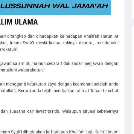
 ALIM ULAMA
 hari ditangkap dan dihadapkan ke hadapan Khalifah Harun Ar
kut, Imam Syafi’i meski kedua kakinya dirantai, mendahului
arokatuh”.
jawab salam itu, namun secara tidak sadar menjawab dengan
matullahi wabarakatuh.”
telah mengganti ketakutan saya dengan keamanan setelah anda
tullahi'. Berarti anda telah mendoakan rahmat Tuhan tersebut
 dan suasana cair lewat ta'ridh. Walaupun situasi sebenernya
Imam Syafi'i dihadapkan ke hadapan Khalifah lagi. Kali ini Imam