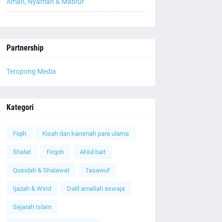
Aman, Nyaman & Mabrur
Partnership
Teropong Media
Kategori
Fiqih
Kisah dan karomah para ulama
Shalat
Firqoh
Ahlul bait
Qosidah & Shalawat
Tasawuf
Ijazah & Wirid
Dalil amaliah aswaja
Sejarah Islam