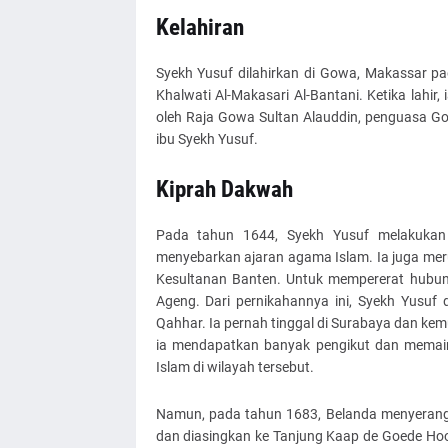
Kelahiran
Syekh Yusuf dilahirkan di Gowa, Makassar p
Khalwati Al-Makasari Al-Bantani. Ketika lahi
oleh Raja Gowa Sultan Alauddin, penguasa G
ibu Syekh Yusuf.
Kiprah Dakwah
Pada tahun 1644, Syekh Yusuf melakukan 
menyebarkan ajaran agama Islam. Ia juga meru
Kesultanan Banten. Untuk mempererat hubung
Ageng. Dari pernikahannya ini, Syekh Yusuf
Qahhar. Ia pernah tinggal di Surabaya dan kem
ia mendapatkan banyak pengikut dan mema
Islam di wilayah tersebut.
Namun, pada tahun 1683, Belanda menyerang
dan diasingkan ke Tanjung Kaap de Goede Hoo