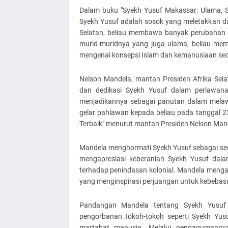
Dalam buku "Syekh Yusuf Makassar: Ulama, S
Syekh Yusuf adalah sosok yang meletakkan dasa
Selatan, beliau membawa banyak perubahan d
murid-muridnya yang juga ulama, beliau me
mengenai konsepsi Islam dan kemanusiaan se
Nelson Mandela, mantan Presiden Afrika Sel
dan dedikasi Syekh Yusuf dalam perlawana
menjadikannya sebagai panutan dalam melaw
gelar pahlawan kepada beliau pada tanggal 2
Terbaik" menurut mantan Presiden Nelson Man
Mandela menghormati Syekh Yusuf sebagai seor
mengapresiasi keberanian Syekh Yusuf da
terhadap penindasan kolonial. Mandela meng
yang menginspirasi perjuangan untuk kebebas
Pandangan Mandela tentang Syekh Yusuf
pengorbanan tokoh-tokoh seperti Syekh Yus
martabat manusia. Melalui pengagumanny