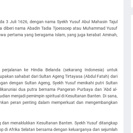
ada 3 Juli 1626, dengan nama Syekh Yusuf Abul Mahasin Tajul
r, ia diberi nama Abadin Tadia Tjoessoep atau Muhammad Yusuf
owa pertama yang beragama Islam, yang juga kerabat Aminah,
perjalanan ke Hindia Belanda (sekarang Indonesia) untuk
pakan sahabat dari Sultan Ageng Tirtayasa (Abdul Fatah) dari
an dengan Sultan Ageng, Syekh Yusuf menikahi putri Sultan
 dikaruniai dua putra bernama Pangeran Purbaya dan 'Abd al-
udian menjadi pemimpin spiritual di Kesultanan Banten. Di sana,
inkan peran penting dalam memperkuat dan mengembangkan
 dan menaklukkan Kesultanan Banten. Syekh Yusuf ditangkap
p di Afrika Selatan bersama dengan keluarganya dan sejumlah