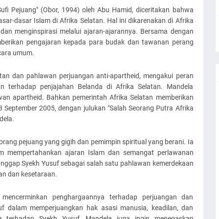
ufi Pejuang" (Obor, 1994) oleh Abu Hamid, diceritakan bahwa
r-dasar Islam di Afrika Selatan. Hal ini dikarenakan di Afrika
an menginspirasi melalui ajaran-ajarannya. Bersama dengan
mberikan pengajaran kepada para budak dan tawanan perang
cara umum.
atan dan pahlawan perjuangan anti-apartheid, mengakui peran
n terhadap penjajahan Belanda di Afrika Selatan. Mandela
an apartheid. Bahkan pemerintah Afrika Selatan memberikan
3 September 2005, dengan julukan "Salah Seorang Putra Afrika
dela.
ang pejuang yang gigih dan pemimpin spiritual yang berani. Ia
lam mempertahankan ajaran Islam dan semangat perlawanan
anggap Syekh Yusuf sebagai salah satu pahlawan kemerdekaan
an dan kesetaraan.
 mencerminkan penghargaannya terhadap perjuangan dan
uf dalam memperjuangkan hak asasi manusia, keadilan, dan
a terhadap Syekh Yusuf, Mandela juga ingin menegaskan