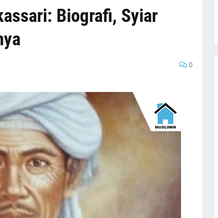
ssari: Biografi, Syiar
nya
0