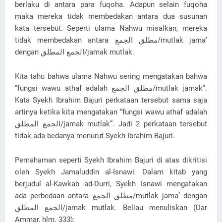
berlaku di antara para fuqoha. Adapun selain fuqoha
maka mereka tidak membedakan antara dua susunan
kata tersebut. Seperti ulama Nahwu misalkan, mereka
tidak membedakan antara مطلق الجمع/mutlak jama’
dengan الجمع المطلق/jamak mutlak.
Kita tahu bahwa ulama Nahwu sering mengatakan bahwa
“fungsi wawu athaf adalah مطلق الجمع/mutlak jamak”.
Kata Syekh Ibrahim Bajuri perkataan tersebut sama saja
artinya ketika kita mengatakan “fungsi wawu athaf adalah
الجمع المطلق/jamak mutlak”. Jadi 2 perkataan tersebut
tidak ada bedanya menurut Syekh Ibrahim Bajuri.
Pemahaman seperti Syekh Ibrahim Bajuri di atas dikritisi
oleh Syekh Jamaluddin al-Isnawi. Dalam kitab yang
berjudul al-Kawkab ad-Durri, Syekh Isnawi mengatakan
ada perbedaan antara مطلق الجمع/mutlak jama’ dengan
الجمع المطلق/jamak mutlak. Beliau menuliskan (Dar
Ammar, hlm. 333):