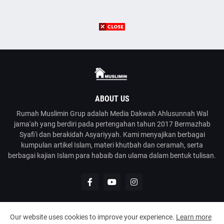
ABOUT US
Rumah Muslimin Grup adalah Media Dakwah Ahlusunnah Wal
jama'ah yang berdiri pada pertengahan tahun 2017 Bermazhab
Syafi'i dan berakidah Asyariyyah. Kami menyajikan berbagai
kumpulan artikel Islam, materi khutbah dan ceramah, serta
berbagai kajian Islam para habaib dan ulama dalam bentuk tulisan.
Our website uses cookies to improve your experience.
Learn more
@2023
Rumah Muslimin
| Media Dakwah Ahlusunnah Wal Jama'ah