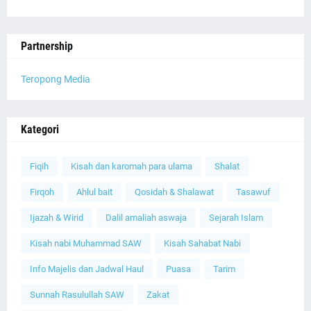
Partnership
Teropong Media
Kategori
Fiqih
Kisah dan karomah para ulama
Shalat
Firqoh
Ahlul bait
Qosidah & Shalawat
Tasawuf
Ijazah & Wirid
Dalil amaliah aswaja
Sejarah Islam
Kisah nabi Muhammad SAW
Kisah Sahabat Nabi
Info Majelis dan Jadwal Haul
Puasa
Tarim
Sunnah Rasulullah SAW
Zakat