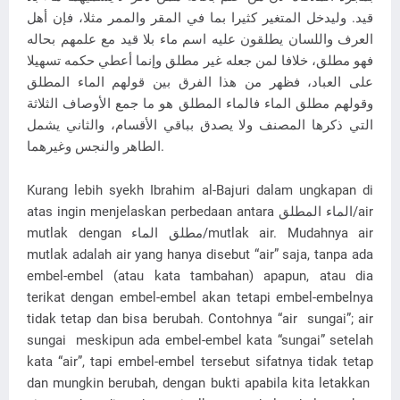
قيد. وليدخل المتغير كثيرا بما في المقر والممر مثلا، فإن أهل
العرف واللسان يطلقون عليه اسم ماء بلا قيد مع علمهم بحاله
فهو مطلق، خلافا لمن جعله غير مطلق وإنما أعطي حكمه تسهيلا
على العباد، فظهر من هذا الفرق بين قولهم الماء المطلق
وقولهم مطلق الماء فالماء المطلق هو ما جمع الأوصاف الثلاثة
التي ذكرها المصنف ولا يصدق بباقي الأقسام، والثاني يشمل
الطاهر والنجس وغيرهما.
Kurang lebih syekh Ibrahim al-Bajuri dalam ungkapan di
atas ingin menjelaskan perbedaan antara الماء المطلق/air
mutlak dengan مطلق الماء/mutlak air. Mudahnya air
mutlak adalah air yang hanya disebut “air” saja, tanpa ada
embel-embel (atau kata tambahan) apapun, atau dia
terikat dengan embel-embel akan tetapi embel-embelnya
tidak tetap dan bisa berubah. Contohnya “air sungai”; air
sungai meskipun ada embel-embel kata “sungai” setelah
kata “air”, tapi embel-embel tersebut sifatnya tidak tetap
dan mungkin berubah, dengan bukti apabila kita letakkan