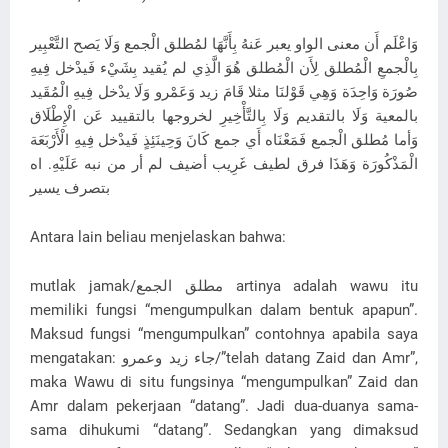
وَاعْلَم أَن معنى الواو يعبر عَنهُ بِأَنَّهَا لمُطلق الْجمع وَلَا يَصح التَّعْبِير
بِالْجمعِ الْمُطلق لِأَن الْمُطلق هُوَ الَّذِي لم يُقيد بِشَيْء فَيدْخل فِيهِ
صُورَة وَاحِدَة وَهِي قَوْلنَا مثلا قَامَ زيد وَعَمْرو وَلَا يدْخل فِيهِ الْمُقَيد
بالمعية وَلَا بالتقديم وَلَا بِالتَّأْخِيرِ لخروجها بالتقييد عَن الْإِطْلَاق
وَأما ‌مُطلق ‌الْجمع فَمَعْنَاه أَي جمع كَانَ وَحِينَئِذٍ فَيدْخل فِيهِ الْأَرْبَعَة
الْمَذْكُورَة وَهَذَا فرق لطيف غَرِيب أضيف لم أر من نبه عَلَيْهِ. اه
بتصرف يسير
Antara lain beliau menjelaskan bahwa:
mutlak jamak/مطلق الجمع artinya adalah wawu itu
memiliki fungsi “mengumpulkan dalam bentuk apapun”.
Maksud fungsi “mengumpulkan” contohnya apabila saya
mengatakan: جاء زيد وعمرو/”telah datang Zaid dan Amr”,
maka Wawu di situ fungsinya “mengumpulkan” Zaid dan
Amr dalam pekerjaan “datang”. Jadi dua-duanya sama-
sama dihukumi “datang”. Sedangkan yang dimaksud