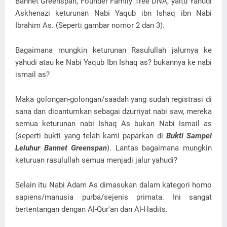
Bannet Greenspan, Founder Family Tree DNA, yaitu Yahudi
Askhenazi keturunan Nabi Yaqub ibn Ishaq ibn Nabi
Ibrahim As. (Seperti gambar nomor 2 dan 3).
Bagaimana mungkin keturunan Rasulullah jalurnya ke
yahudi atau ke Nabi Yaqub Ibn Ishaq as? bukannya ke nabi
ismail as?
Maka golongan-golongan/saadah yang sudah registrasi di
sana dan dicantumkan sebagai dzurriyat nabi saw, mereka
semua keturunan nabi Ishaq As bukan Nabi Ismail as
(seperti bukti yang telah kami paparkan di
Bukti Sampel
Leluhur Bannet Greenspan
). Lantas bagaimana mungkin
keturuan rasulullah semua menjadi jalur yahudi?
Selain itu Nabi Adam As dimasukan dalam kategori homo
sapiens/manusia purba/sejenis primata. Ini sangat
bertentangan dengan Al-Qur'an dan Al-Hadits.