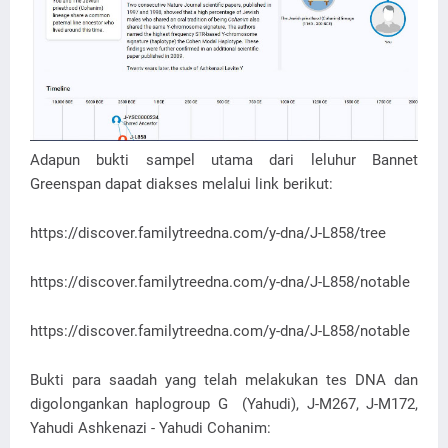
Adapun bukti sampel utama dari leluhur Bannet
Greenspan dapat diakses melalui link berikut:
https://discover.familytreedna.com/y-dna/J-L858/tree
https://discover.familytreedna.com/y-dna/J-L858/notable
https://discover.familytreedna.com/y-dna/J-L858/notable
Bukti para saadah yang telah melakukan tes DNA dan
digolongankan haplogroup G (Yahudi), J-M267, J-M172,
Yahudi Ashkenazi - Yahudi Cohanim: