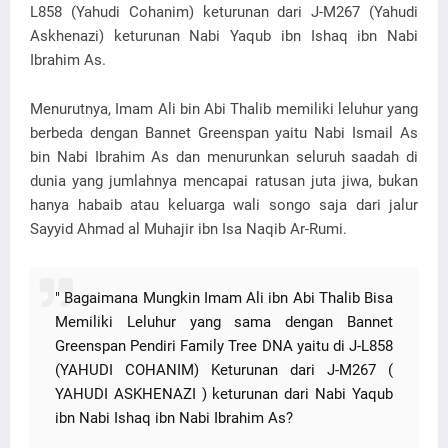
L858 (Yahudi Cohanim) keturunan dari J-M267 (Yahudi
Askhenazi) keturunan Nabi Yaqub ibn Ishaq ibn Nabi
Ibrahim As.
Menurutnya, Imam Ali bin Abi Thalib memiliki leluhur yang
berbeda dengan Bannet Greenspan yaitu Nabi Ismail As
bin Nabi Ibrahim As dan menurunkan seluruh saadah di
dunia yang jumlahnya mencapai ratusan juta jiwa, bukan
hanya habaib atau keluarga wali songo saja dari jalur
Sayyid Ahmad al Muhajir ibn Isa Naqib Ar-Rumi.
" Bagaimana Mungkin Imam Ali ibn Abi Thalib Bisa
Memiliki Leluhur yang sama dengan Bannet
Greenspan Pendiri Family Tree DNA yaitu di J-L858
(YAHUDI COHANIM) Keturunan dari J-M267 (
YAHUDI ASKHENAZI ) keturunan dari Nabi Yaqub
ibn Nabi Ishaq ibn Nabi Ibrahim As?