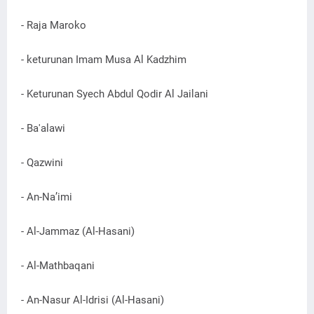
- Raja Maroko
- keturunan Imam Musa Al Kadzhim
- Keturunan Syech Abdul Qodir Al Jailani
- Ba'alawi
- Qazwini
- An-Na’imi
- Al-Jammaz (Al-Hasani)
- Al-Mathbaqani
- An-Nasur Al-Idrisi (Al-Hasani)