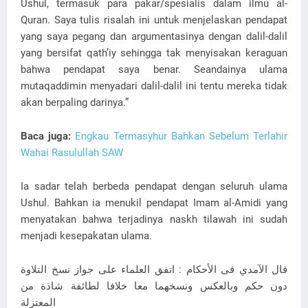
Ushul, termasuk para pakar/spesialis dalam ilmu al-
Quran. Saya tulis risalah ini untuk menjelaskan pendapat
yang saya pegang dan argumentasinya dengan dalil-dalil
yang bersifat qath’iy sehingga tak menyisakan keraguan
bahwa pendapat saya benar. Seandainya ulama
mutaqaddimin menyadari dalil-dalil ini tentu mereka tidak
akan berpaling darinya.”
Baca juga:
Engkau Termasyhur Bahkan Sebelum Terlahir
Wahai Rasulullah SAW
Ia sadar telah berbeda pendapat dengan seluruh ulama
Ushul. Bahkan ia menukil pendapat Imam al-Amidi yang
menyatakan bahwa terjadinya naskh tilawah ini sudah
menjadi kesepakatan ulama.
قال الآمدي فى الأحكام : اتفق العلماء على جواز نسخ التلاوة
دون حكم وبالعكس ونسخهما معا خلافا لطائفة شاذة من
المعتزلة