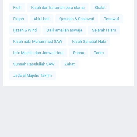
Fiqih
Kisah dan karomah para ulama
Shalat
Firqoh
Ahlul bait
Qosidah & Shalawat
Tasawuf
Ijazah & Wirid
Dalil amaliah aswaja
Sejarah Islam
Kisah nabi Muhammad SAW
Kisah Sahabat Nabi
Info Majelis dan Jadwal Haul
Puasa
Tarim
Sunnah Rasulullah SAW
Zakat
Jadwal Majelis Taklim