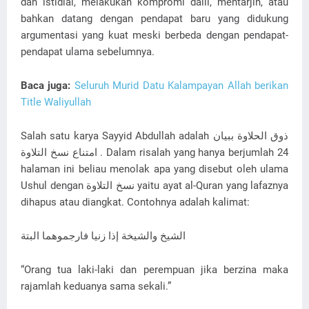
dan istidlal, melakukan kompromi dalil, mentarjih, atau
bahkan datang dengan pendapat baru yang didukung
argumentasi yang kuat meski berbeda dengan pendapat-
pendapat ulama sebelumnya.
Baca juga:
Seluruh Murid Datu Kalampayan Allah berikan
Title Waliyullah
Salah satu karya Sayyid Abdullah adalah ذوق الحلاوة ببيان
امتناع نسخ التلاوة . Dalam risalah yang hanya berjumlah 24
halaman ini beliau menolak apa yang disebut oleh ulama
Ushul dengan نسخ التلاوة yaitu ayat al-Quran yang lafaznya
dihapus atau diangkat. Contohnya adalah kalimat:
الشيخ والشيخة إذا زنيا فارجموهما البتة
“Orang tua laki-laki dan perempuan jika berzina maka
rajamlah keduanya sama sekali.”