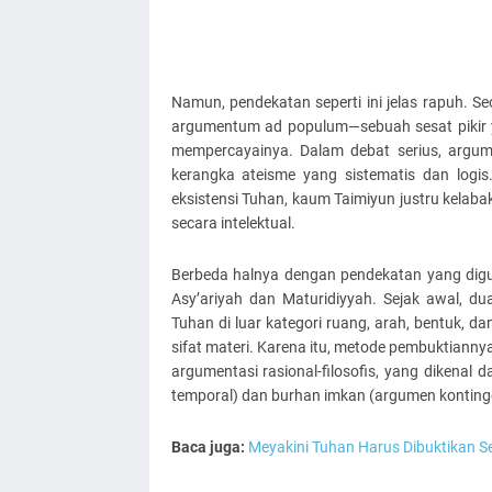
Namun, pendekatan seperti ini jelas rapuh. 
argumentum ad populum—sebuah sesat pikir
mempercayainya. Dalam debat serius, argu
kerangka ateisme yang sistematis dan logis
eksistensi Tuhan, kaum Taimiyun justru kelab
secara intelektual.
Berbeda halnya dengan pendekatan yang dig
Asy’ariyah dan Maturidiyyah. Sejak awal, 
Tuhan di luar kategori ruang, arah, bentuk, da
sifat materi. Karena itu, metode pembuktianny
argumentasi rasional-filosofis, yang dikenal
temporal) dan burhan imkan (argumen kontinge
Baca juga:
Meyakini Tuhan Harus Dibuktikan S