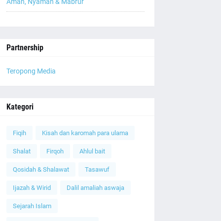
Aman, Nyaman & Mabrur
Partnership
Teropong Media
Kategori
Fiqih
Kisah dan karomah para ulama
Shalat
Firqoh
Ahlul bait
Qosidah & Shalawat
Tasawuf
Ijazah & Wirid
Dalil amaliah aswaja
Sejarah Islam