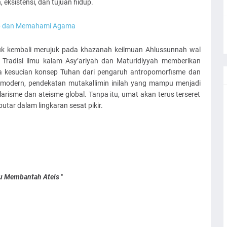
 eksistensi, dan tujuan hidup.
up dan Memahami Agama
ntuk kembali merujuk pada khazanah keilmuan Ahlussunnah wal
. Tradisi ilmu kalam Asy’ariyah dan Maturidiyyah memberikan
aga kesucian konsep Tuhan dari pengaruh antropomorfisme dan
n modern, pendekatan mutakallimin inilah yang mampu menjadi
risme dan ateisme global. Tanpa itu, umat akan terus terseret
tar dalam lingkaran sesat pikir.
u Membantah Ateis
"