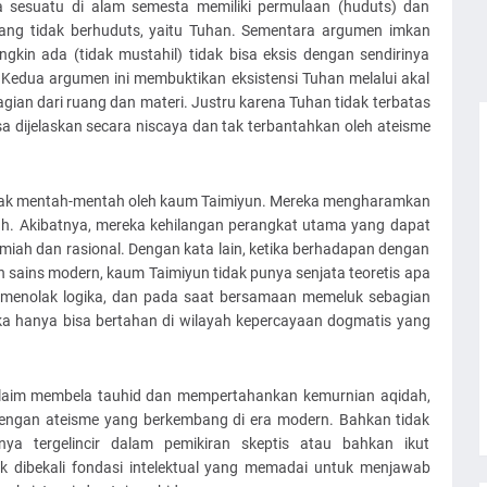
sesuatu di alam semesta memiliki permulaan (huduts) dan
ng tidak berhuduts, yaitu Tuhan. Sementara argumen imkan
in ada (tidak mustahil) tidak bisa eksis dengan sendirinya
 Kedua argumen ini membuktikan eksistensi Tuhan melalui akal
gian dari ruang dan materi. Justru karena Tuhan tidak terbatas
a dijelaskan secara niscaya dan tak terbantahkan oleh ateisme
itolak mentah-mentah oleh kaum Taimiyun. Mereka mengharamkan
h. Akibatnya, mereka kehilangan perangkat utama yang dapat
iah dan rasional. Dengan kata lain, ketika berhadapan dengan
 sains modern, kaum Taimiyun tidak punya senjata teoretis apa
 menolak logika, dan pada saat bersamaan memeluk sebagian
ka hanya bisa bertahan di wilayah kepercayaan dogmatis yang
ngklaim membela tauhid dan mempertahankan kemurnian aqidah,
 dengan ateisme yang berkembang di era modern. Bahkan tidak
nya tergelincir dalam pemikiran skeptis atau bahkan ikut
k dibekali fondasi intelektual yang memadai untuk menjawab