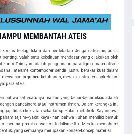
 MAMPU MEMBANTAH ATEIS
skursus teologi Islam dan perdebatan dengan ateisme, posisi
 penting. Salah satu kekeliruan mendasar yang dilakukan oleh
ebut kaum Taimiyun adalah penggunaan paradigma materialisme
hal, ateisme kontemporer sendiri justru berakar kuat dalam
yun menyusun argumen ketuhanan, mereka justru terjebak dalam
: para ateis.
an bahwa satu-satunya realitas yang benar-benar eksis adalah
dengan pancaindra atau instrumen ilmiah. Dalam kerangka ini,
anggap tidak eksis atau sekadar spekulasi metafisik. Sayangnya,
paham tajsim—yakni keyakinan bahwa Tuhan memiliki bentuk
elah menerima premis dasar materialisme itu. Mereka memahami
n bentuk, yang semuanya merupakan konsep-konsep material.