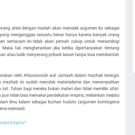
Seorang ateis dengan mudah akan menolak argumen itu sebagai
 yang menganggap sesuatu benar hanya karena banyak orang
men semacam ini tidak akan pernah cukup untuk menandingi
. Maka tak mengherankan jika ketika dipertanyakan tentang
akan atau balik menyerang pribadi lawan tanpa bisa membantah
unakan oleh Ahlussunnah wal Jamaah dalam mazhab teologis
dua mazhab ini sudah menolak materialisme dan menempatkan
n zat. Tuhan bagi mereka bukan materi dan tidak memiliki sifat-
a pun tidak bisa memakai pendekatan empiris, melainkan melalui
 dalam ilmu kalam sebagai burhan huduts (argumen kontingensi
nsi esensial).
ecara Empiris?