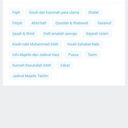
Fiqih
Kisah dan karomah para ulama
Shalat
Firqoh
Ahlul bait
Qosidah & Shalawat
Tasawuf
Ijazah & Wirid
Dalil amaliah aswaja
Sejarah Islam
Kisah nabi Muhammad SAW
Kisah Sahabat Nabi
Info Majelis dan Jadwal Haul
Puasa
Tarim
Sunnah Rasulullah SAW
Zakat
Jadwal Majelis Taklim