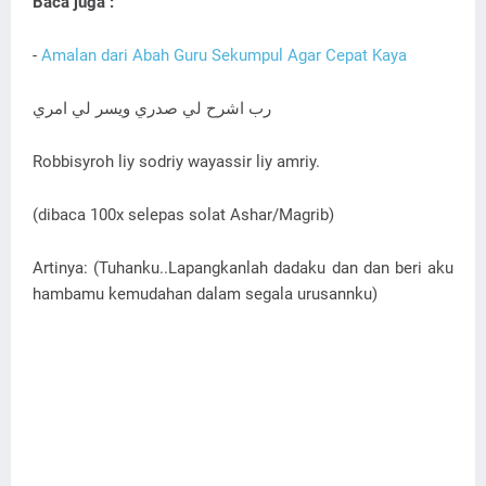
Baca juga :
-
Amalan dari Abah Guru Sekumpul Agar Cepat Kaya
رب اشرح لي صدري ويسر لي امري
Robbisyroh liy sodriy wayassir liy amriy.
(dibaca 100x selepas solat Ashar/Magrib)
Artinya: (Tuhanku..Lapangkanlah dadaku dan dan beri aku
hambamu kemudahan dalam segala urusannku)