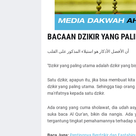
BACAAN DZIKIR YANG PAL
أن الأفضل الأذكار هو استيلاء المذكور على القلب
"Dzikir yang paling utama adalah dzikir yang b
Satu dzikir, apapun itu, jika bisa membuat kita
dzikir yang paling utama. Sehingga tiap oran
ma'rifatnya kepada satu dzikir.
Ada orang yang cuma sholawat, dia udah asyik
suka baca Al Qur'an, bikin dia nangis. Ada 
tergantung tingkat pemahamannya terhadap sat
Baca Juga:
Pentingnya Berdzikir dan Fastabiqul