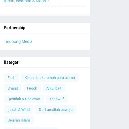
Aman, Nyaman & Mabrur
Partnership
Teropong Media
Kategori
Fiqih
Kisah dan karomah para ulama
Shalat
Firqoh
Ahlul bait
Qosidah & Shalawat
Tasawuf
Ijazah & Wirid
Dalil amaliah aswaja
Sejarah Islam