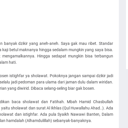
an banyak dzikir yang aneh-aneh. Saya gak mau ribet. Standar
saya kaji betul maknanya hingga sedalam mungkin yang saya bisa.
at mengamalkannya. Hingga sedapat mungkin bisa terbangun
alam hati.
bosen istighfar ya sholawat. Pokoknya jangan sampai dzikir jadi
 selalu jadi pedoman para ulama dari jaman dulu dalam wiridan.
rian yang diwirid. Dibaca selang-seling biar gak bosen.
ndikan baca sholawat dan Fatihah. Mbah Hamid Chasbullah
yaitu sholawat dan surat Al Ikhlas (Qul Huwallahu Ahad..). Ada
holawat dan istighfar. Ada pula Syaikh Nawawi Banten, Dalam
dan hamdalah (Alhamdulillah) sebanyak-banyaknya.