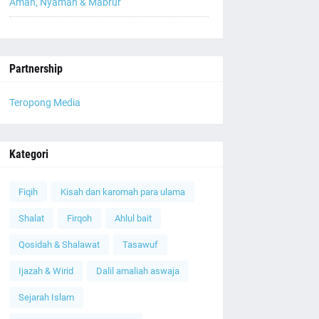
Aman, Nyaman & Mabrur
Partnership
Teropong Media
Kategori
Fiqih
Kisah dan karomah para ulama
Shalat
Firqoh
Ahlul bait
Qosidah & Shalawat
Tasawuf
Ijazah & Wirid
Dalil amaliah aswaja
Sejarah Islam