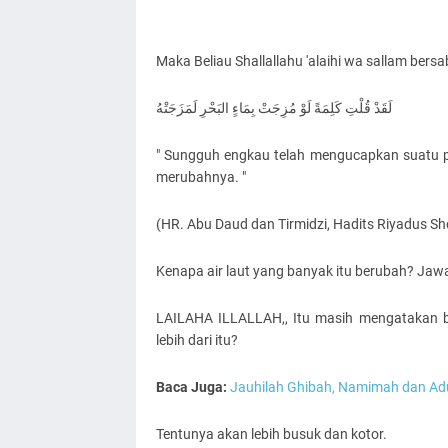
Maka Beliau Shallallahu 'alaihi wa sallam bersa
لَقَدْ قُلْتِ كَلِمَةً لَوْ مُزِجَتْ بِمَاءِِ البَحْرِ لَمَزَجَتْهُ
" Sungguh engkau telah mengucapkan suatu p
merubahnya. "
(HR. Abu Daud dan Tirmidzi, Hadits Riyadus Sho
Kenapa air laut yang banyak itu berubah? Jaw
LAILAHA ILLALLAH,, Itu masih mengatakan b
lebih dari itu?
Baca Juga:
Jauhilah Ghibah, Namimah dan A
Tentunya akan lebih busuk dan kotor.