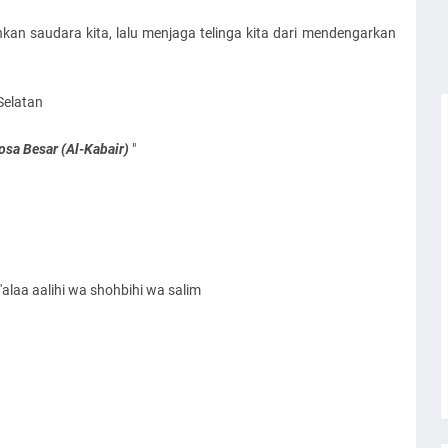
kan saudara kita, lalu menjaga telinga kita dari mendengarkan
Selatan
osa Besar (Al-Kabair)
"
alaa aalihi wa shohbihi wa salim