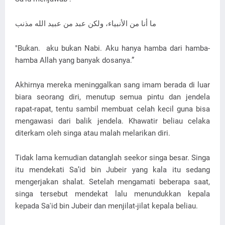
ما أنا من الأنبياء، ولكن عبد من عبيد الله مذنب
"Bukan. aku bukan Nabi. Aku hanya hamba dari hamba-
hamba Allah yang banyak dosanya.”
Akhirnya mereka meninggalkan sang imam berada di luar
biara seorang diri, menutup semua pintu dan jendela
rapat-rapat, tentu sambil membuat celah kecil guna bisa
mengawasi dari balik jendela. Khawatir beliau celaka
diterkam oleh singa atau malah melarikan diri.
Tidak lama kemudian datanglah seekor singa besar. Singa
itu mendekati Sa’id bin Jubeir yang kala itu sedang
mengerjakan shalat. Setelah mengamati beberapa saat,
singa tersebut mendekat lalu menundukkan kepala
kepada Sa'id bin Jubeir dan menjilat-jilat kepala beliau.