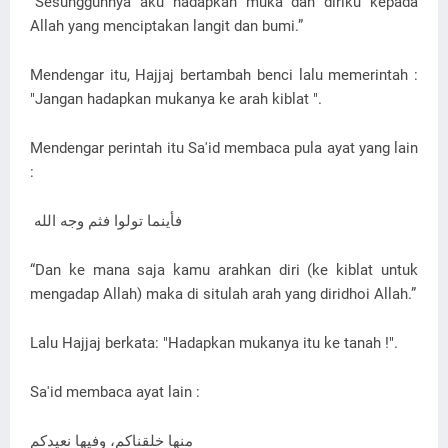
"Sesungguhnya aku hadapkan muka dan diriku kepada
Allah yang menciptakan langit dan bumi.”
Mendengar itu, Hajjaj bertambah benci lalu memerintah :
"Jangan hadapkan mukanya ke arah kiblat ".
Mendengar perintah itu Sa'id membaca pula ayat yang lain
:
فأينما تولوا فثم وجه الله
“Dan ke mana saja kamu arahkan diri (ke kiblat untuk
mengadap Allah) maka di situlah arah yang diridhoi Allah.”
Lalu Hajjaj berkata: "Hadapkan mukanya itu ke tanah !".
Sa'id membaca ayat lain :
منها خلقناكم، وفيها نعيدكم