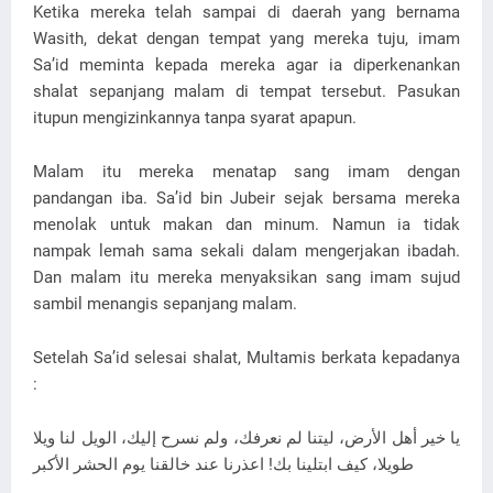
Ketika mereka telah sampai di daerah yang bernama
Wasith, dekat dengan tempat yang mereka tuju, imam
Sa’id meminta kepada mereka agar ia diperkenankan
shalat sepanjang malam di tempat tersebut. Pasukan
itupun mengizinkannya tanpa syarat apapun.
Malam itu mereka menatap sang imam dengan
pandangan iba. Sa’id bin Jubeir sejak bersama mereka
menolak untuk makan dan minum. Namun ia tidak
nampak lemah sama sekali dalam mengerjakan ibadah.
Dan malam itu mereka menyaksikan sang imam sujud
sambil menangis sepanjang malam.
Setelah Sa’id selesai shalat, Multamis berkata kepadanya
:
يا خير أهل الأرض، ليتنا لم نعرفك، ولم نسرح إليك، الويل لنا ويلا
طويلا، كيف ابتلينا بك! اعذرنا عند خالقنا يوم الحشر الأكبر