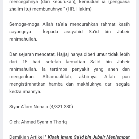
mencegahnya (dari keburukan), kemudian ia (penguasa
zhalim itu) membunuhnya.” (HR. Hakim)
Semoga-moga Allah ta’ala mencurahkan rahmat kasih
sayangnya kepada assyahid Sa'id bin Jubeir
rahimahullah.
Dan sejarah mencatat, Hajjaj hanya diberi umur tidak lebih
dari 15 hari setelah kematian Sa'id bin Jubeir
rahimahullah. Ia tertimpa penyakit yang aneh dan
mengerikan. Alhamdulillah, akhirnya Allah pun
mengistirahatkan hamba dan makhluknya dari segala
kedzalimannya.
Siyar A’lam Nubala (4/321-330)
Oleh: Ahmad Syahrin Thoriq
Demikian Artikel "
Kisah Imam Sa’id bin Jubair Menjemput