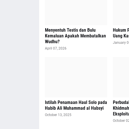
Menyentuh Testis dan Bulu
Hukum P
Kemaluan Apakah Membatalkan
Uang Ka
Wudhu?
January 0
April 07, 2026
Istilah Penamaan Haul Solo pada
Perbudak
Habib Ali Muhammad al Habsyi
Khidmah,
Eksploit
October 13, 2025
October 0