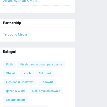
Aman, Nyaman & Mabrur
Partnership
Teropong Media
Kategori
Fiqih
Kisah dan karomah para ulama
Shalat
Firqoh
Ahlul bait
Qosidah & Shalawat
Tasawuf
Ijazah & Wirid
Dalil amaliah aswaja
Sejarah Islam