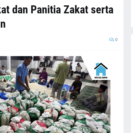
t dan Panitia Zakat serta
an
0