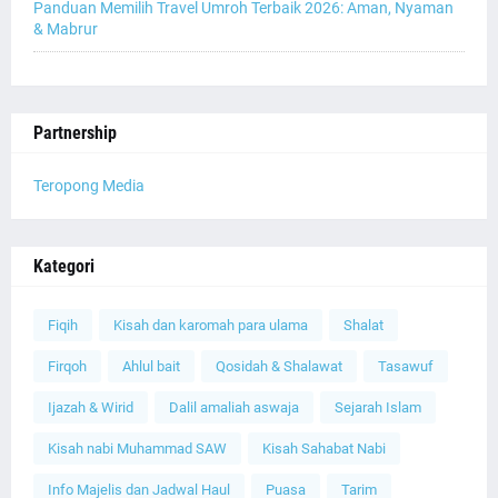
Panduan Memilih Travel Umroh Terbaik 2026: Aman, Nyaman
& Mabrur
Partnership
Teropong Media
Kategori
Fiqih
Kisah dan karomah para ulama
Shalat
Firqoh
Ahlul bait
Qosidah & Shalawat
Tasawuf
Ijazah & Wirid
Dalil amaliah aswaja
Sejarah Islam
Kisah nabi Muhammad SAW
Kisah Sahabat Nabi
Info Majelis dan Jadwal Haul
Puasa
Tarim