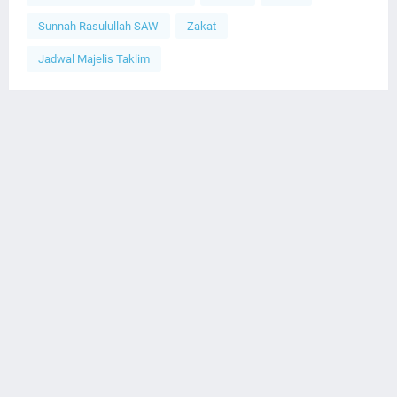
Sunnah Rasulullah SAW
Zakat
Jadwal Majelis Taklim