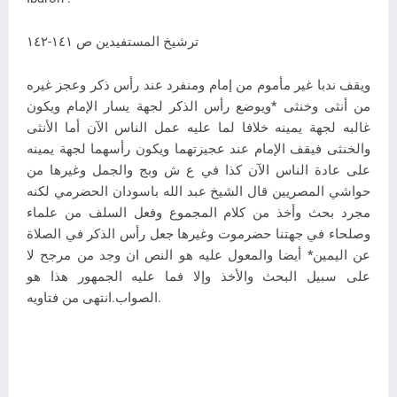
ترشيخ المستفيدين ص ١٤١-١٤٢
ويقف ندبا غير مأموم من إمام ومنفرد عند رأس ذكر وعجز غيره
من أنثى وخنثى *ويوضع رأس الذكر لجهة يسار الإمام ويكون
غالبه لجهة يمينه خلافا لما عليه عمل الناس الآن أما الأنثى
والخنثى فيقف الإمام عند عجيزتهما ويكون رأسهما لجهة يمينه
على عادة الناس الآن كذا في ع ش وبج والجمل وغيرها من
حواشي المصريين قال الشيخ عبد الله باسودان الحضرمي لكنه
مجرد بحث وأخذ من كلام المجموع وفعل السلف من علماء
وصلحاء في جهتنا حضرموت وغيرها جعل رأس الذكر في الصلاة
عن اليمين* أيضا والمعول عليه هو النص ان وجد من مرجح لا
على سبيل البحث والأخذ وإلا فما عليه الجمهور هذا هو
الصواب.انتهى من فتاويه.